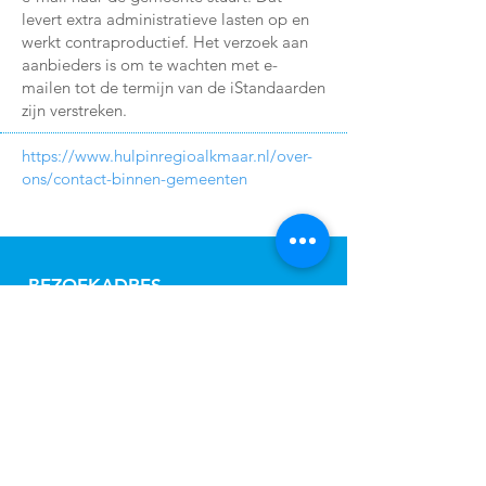
levert extra administratieve lasten op en
werkt contraproductief. Het verzoek aan
aanbieders is om te wachten met e-
mailen tot de termijn van de iStandaarden
zijn verstreken.
https://www.hulpinregioalkmaar.nl/over-
ons/contact-binnen-gemeenten
BEZOEKADRES
James Wattstraat 30
1817 DC Alkmaar
OVER GISD
De gemeenten Alkmaar, Bergen,