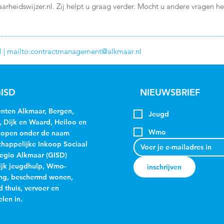
arheidswijzer.nl
. Zij helpt u graag verder. Mocht u andere vragen 
l
| mailto:
contractmanagement@alkmaar.nl
ISD
NIEUWSBRIEF
ten Alkmaar, Bergen,
Jeugd
, Dijk en Waard, Heiloo en
Wmo
kopen onder de naam
appelijke Inkoop Sociaal
egio Alkmaar (GISD)
jk jeugdhulp, Wmo-
inschrijven
ng, beschermd wonen,
 thuis, vervoer en
len in.