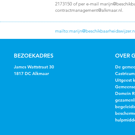
2173150 of per e-mail
marijn@beschikba
contractmanagement@alkmaar.nl
.
mailto:
marijn@beschikbaarheidswijzer.n
BEZOEKADRES
OVER G
James Wattstraat 30
De gemeen
1817 DC Alkmaar
Castricum
Uitgeest 
Gemeensch
Domein R
gezamenli
begeleidi
beschermd
hulpmidde