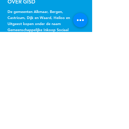
OVER GISD
De gemeenten Alkmaar, Bergen,
Castricum, Dijk en Waard, Heiloo en
Uitgeest kopen onder de naam
Gemeenschappelijke Inkoop Sociaal
Domein Regio Alkmaar (GISD) gezamenlijk
jeugdhulp, Wmo-begeleiding, beschermd
wonen, beschermd thuis, vervoer en
hulpmiddelen in.
NIEUWSBRIEF
Jeugd
Wmo
inschrijven