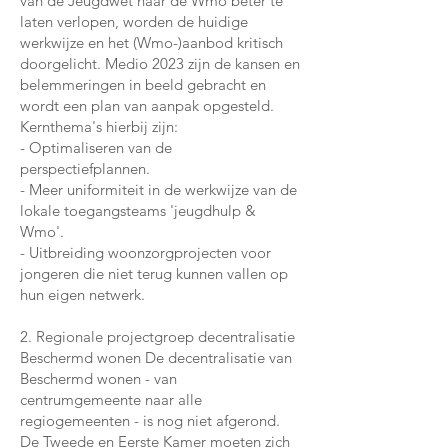
van de Jeugdwet naar de Wmo beter te
laten verlopen, worden de huidige
werkwijze en het (Wmo-)aanbod kritisch
doorgelicht. Medio 2023 zijn de kansen en
belemmeringen in beeld gebracht en
wordt een plan van aanpak opgesteld.
Kernthema's hierbij zijn:
- Optimaliseren van de
perspectiefplannen.
- Meer uniformiteit in de werkwijze van de
lokale toegangsteams 'jeugdhulp &
Wmo'.
- Uitbreiding woonzorgprojecten voor
jongeren die niet terug kunnen vallen op
hun eigen netwerk.
2. Regionale projectgroep decentralisatie
Beschermd wonen De decentralisatie van
Beschermd wonen - van
centrumgemeente naar alle
regiogemeenten - is nog niet afgerond.
De Tweede en Eerste Kamer moeten zich