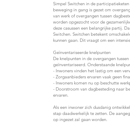
Simpel Switchen in de participatieketen
beweging in gang is gezet om overgange
van werk of overgangen tussen dagbested
worden opgezocht voor de gezamenlijke
deze casussen een belangrijke partij. D
Switchen. Switchen betekent omschakelen
kunnen gaan. Dit vraagt om een intensi
Geïnventariseerde knelpunten
De knelpunten in de overgangen tussen 
geïnventariseerd. Onderstaande knelpu
- Inwoners vinden het lastig om een ver
- Zorgaanbieders ervaren vaak geen fina
- Inwoners komen nu op beschutte werkpl
- Doorstroom van dagbesteding naar bes
ervaren.
Als een inwoner zich dusdanig ontwikkelt
stap daadwerkelijk te zetten. De aang
op ingezet zal gaan worden.