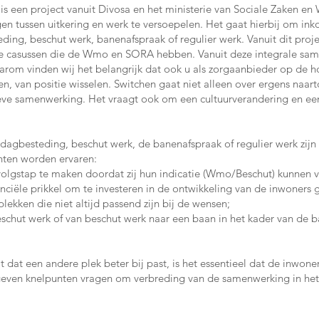
 is een project vanuit Divosa en het ministerie van Sociale Zaken 
n tussen uitkering en werk te versoepelen. Het gaat hierbij om in
ing, beschut werk, banenafspraak of regulier werk. Vanuit dit proj
 casussen die de Wmo en SORA hebben. Vanuit deze integrale same
aarom vinden wij het belangrijk dat ook u als zorgaanbieder op de 
, van positie wisselen. Switchen gaat niet alleen over ergens naart
eve samenwerking. Het vraagt ook om een cultuurverandering en een
dagbesteding, beschut werk, de banenafspraak of regulier werk zijn
nten worden ervaren:
volgstap te maken doordat zij hun indicatie (Wmo/Beschut) kunnen v
nciële prikkel om te investeren in de ontwikkeling van de inwoners 
ekken die niet altijd passend zijn bij de wensen;
chut werk of van beschut werk naar een baan in het kader van de ba
 dat een andere plek beter bij past, is het essentieel dat de inwone
egeven knelpunten vragen om verbreding van de samenwerking in het