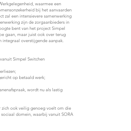
en Werkgelegenheid, waarmee een
komensonzekerheid bij het aanvaarden
ect zal een intensievere samenwerking
nwerking zijn de zorgaanbieders in
hoogte bent van het project Simpel
oe gaan, maar juist ook over terug
 integraal overstijgende aanpak.
 vanuit Simpel Switchen
erliezen;
gericht op betaald werk;
nenafspraak, wordt nu als lastig
r zich ook veilig genoeg voelt om die
 sociaal domein, waarbij vanuit SORA