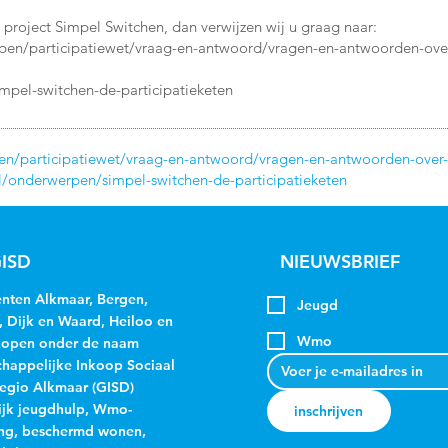
 project Simpel Switchen, dan verwijzen wij u graag naar:
rpen/participatiewet/vraag-en-antwoord/vragen-en-antwoorden-over
mpel-switchen-de-participatieketen
en/participatiewet/vraag-en-antwoord/vragen-en-antwoorden-over-h
l/onderwerpen/simpel-switchen-de-participatieketen
ISD
NIEUWSBRIEF
ten Alkmaar, Bergen,
Jeugd
, Dijk en Waard, Heiloo en
Wmo
kopen onder de naam
appelijke Inkoop Sociaal
egio Alkmaar (GISD)
jk jeugdhulp, Wmo-
inschrijven
ng, beschermd wonen,