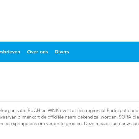
sbrieven
Over ons
Divers
erkorganisatie BUCH en WNK over tot één regionaal Participatiebe
waarvan binnenkort de officiële naam bekend zal worden. SORA bie
 en een springplank om verder te groeien. Deze missie sluit nauw aa