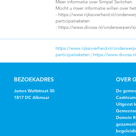
Meer informatie over Simpel Switchen
Mocht u meer informatie willen over het
-
https://www.rijksoverheid.nl/onderwe
participatieketen
-
https://www.divosa.nl/onderwerpen/si
https://www.rijksoverheid.nl/onderwerp
participatieketen
|
https://www.divosa.n
BEZOEKADRES
OVER G
James Wattstraat 30
De gemeen
1817 DC Alkmaar
Castricum
Uitgeest 
Gemeensch
Domein R
gezamenli
begeleidi