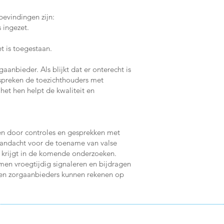
bevindingen zijn:
 ingezet.
t is toegestaan.
nbieder. Als blijkt dat er onterecht is
spreken de toezichthouders met
het hen helpt de kwaliteit en
leen door controles en gesprekken met
aandacht voor de toename van valse
s krijgt in de komende onderzoeken.
emen vroegtijdig signaleren en bijdragen
en en zorgaanbieders kunnen rekenen op