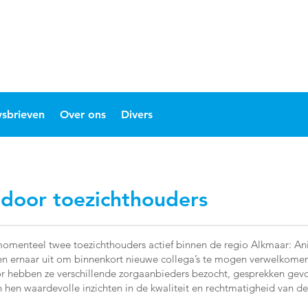
sbrieven
Over ons
Divers
 door toezichthouders
r momenteel twee toezichthouders actief binnen de regio Alkmaar: Ani
en ernaar uit om binnenkort nieuwe collega’s te mogen verwelkomen.
or hebben ze verschillende zorgaanbieders bezocht, gesprekken gevo
en waardevolle inzichten in de kwaliteit en rechtmatigheid van de