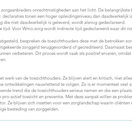
 zorgaanbieders onrechtmatigheden aan het licht. De belangrijkste 
: declaraties tonen een hoger opleidingsniveau dan daadwerkelijk is
rg die niet daadwerkelijk is geleverd, wordt alsnog gedeclareerd.
e tijd: Voor Wmo-zorg wordt indirecte tijd gedeclareerd waar dit nie
esteld, bespreken de toezichthouders deze met de betrokken zorgaa
itgekeerde zorggeld teruggevorderd of gecrediteerd. Daarnaast be
unnen verbeteren. Dit proces wordt vaak als positief ervaren, omdat 
ren.
et werk van de toezichthouders. Ze blijven alert en kritisch, niet al
ke ontwikkelingen nauwlettend te volgen. Zo is er momenteel veel 
kkende trend die de toezichthouders serieus nemen en die een plaat
p pro-actief toezicht en preventie. Met deze aanpak willen ze probl
ctor. Ze blijven zich inzetten voor een zorglandschap waarin cliënt
tige besteding van zorggelden.