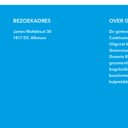
BEZOEKADRES
OVER G
James Wattstraat 30
De gemeen
1817 DC Alkmaar
Castricum
Uitgeest 
Gemeensch
Domein R
gezamenli
begeleidi
beschermd
hulpmidde