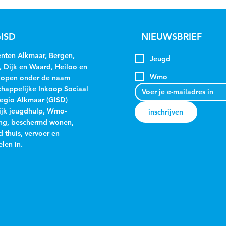
ISD
NIEUWSBRIEF
ten Alkmaar, Bergen,
Jeugd
, Dijk en Waard, Heiloo en
Wmo
kopen onder de naam
appelijke Inkoop Sociaal
egio Alkmaar (GISD)
jk jeugdhulp, Wmo-
inschrijven
ng, beschermd wonen,
 thuis, vervoer en
len in.