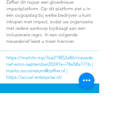
Zaffier dit najaar een gloednieuw
impactplatform. Op dit platform ziet u in
één oogopslag bij welke bedrijven u kunt
inkopen met impact, zodat uw organisatie
met iedere aankoop bijdraagt aan een
inclusievere regio. In een volgende
nieuwsbrief leest u meer hierover.
https://mailchi.mp/3ce21f852a86/nieuwsb
rief-wmo-september2024?e=78e58a171b
|
mailto:
socialreturn@zaffier.nl
|
https://social-enterprise.nl/
BEZOEKADRES
James Wattstraat 30
1817 DC Alkmaar