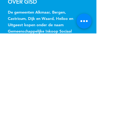
OVER GISD
De gemeenten Alkmaar, Bergen,
Castricum, Dijk en Waard, Heiloo en
Uitgeest kopen onder de naam
Gemeenschappelijke Inkoop Sociaal
Domein Regio Alkmaar (GISD) gezamenlijk
jeugdhulp, Wmo-begeleiding, beschermd
wonen, beschermd thuis, vervoer en
hulpmiddelen in.
NIEUWSBRIEF
Jeugd
Wmo
inschrijven