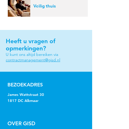
Veilig thuis
Heeft u vragen of
opmerkingen?
U kunt ons altijd bereiken via
contractmanagement@gisd.nl
BEZOEKADRES
James Wattstraat 30
1817 DC Alkmaar
OVER GISD