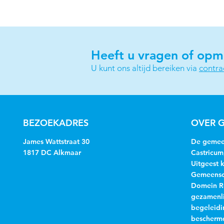
Heeft u vragen of opm
U kunt ons altijd bereiken via
contr
BEZOEKADRES
OVER G
James Wattstraat 30
De gemeen
1817 DC Alkmaar
Castricum
Uitgeest 
Gemeensch
Domein R
gezamenli
begeleidi
beschermd