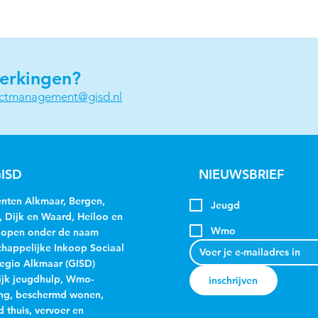
erkingen?
actmanagement@gisd.nl
ISD
NIEUWSBRIEF
ten Alkmaar, Bergen,
Jeugd
, Dijk en Waard, Heiloo en
Wmo
kopen onder de naam
appelijke Inkoop Sociaal
egio Alkmaar (GISD)
jk jeugdhulp, Wmo-
inschrijven
ng, beschermd wonen,
 thuis, vervoer en