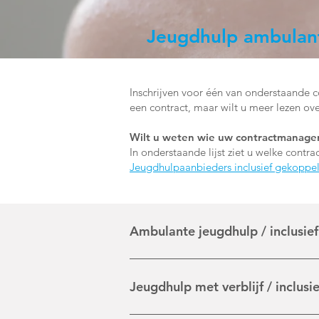
Jeugdhulp ambulant 
Inschrijven voor één van onderstaande co
een contract, maar wilt u meer lezen ove
Wilt u weten wie uw contractmanager
In onderstaande lijst ziet u welke cont
Jeugdhulpaanbieders inclusief gekoppe
Ambulante jeugdhulp / inclusief
Tot de ambulante jeugdhulp wordt alle 
krijgt in de eigen leefomgeving (bijvoor
Jeugdhulp met verblijf / inclusie
voor een contract vanaf 2023 zijn geslo
hieronder.Aanbestedingsdocument ambula