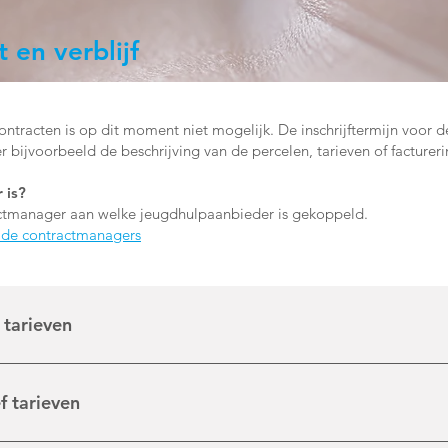
en verblijf
ntracten is op dit moment niet mogelijk. De inschrijftermijn voor de
r bijvoorbeeld de beschrijving van de percelen, tarieven of factureri
 is?
ractmanager aan welke jeugdhulpaanbieder is gekoppeld.
lde contractmanagers
 tarieven
jeugdhulp gerekend, waarbij een jeugdige thuis blijft wonen en ond
beeld thuis, op school of in de wijk). Ook dagbesteding of -behandel
f tarieven
ten. Alle documenten die horen bij ambulante jeugdhulp vanaf 2023 
nte jeugdhulp 2023-2025-2030 (2033) - versie 1.4Bijlage A. Overee