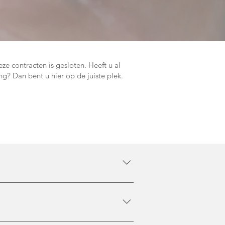
ze contracten is gesloten. Heeft u al
ng? Dan bent u hier op de juiste plek.
ersteuning, begeleiding of behandeling
ing valt hieronder.De inschrijvingen
vindt u
nkomst - versie 1.5Bijlage B.