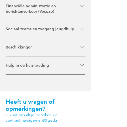
Financiële administratie en
berichtenverkeer (Vecozo)
jeugd@alkmaar.nl
Sociaal teams en toegang jeugdhulp
administratiewmo@alkmaar.nl
financiensociaaldomein@alkmaar.nl
jeugdengezinscoaches@alkmaar.nl
telefoonnummer 14072
Beschikkingen
telefoonnummer 072 548 87 97
jeugdengezinscoaches@alkmaar.nl
Hulp in de huishouding
wmo@alkmaar.nl
beschermdwonen@alkmaar.nl
LHulsebosch@alkmaar.nl
telefoonnummers 072 548 87 97 14 072
Heeft u vragen of
opmerkingen?
U kunt ons altijd bereiken via
contractmanagement@gisd.nl