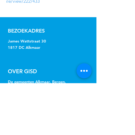
ile/view/222/433
BEZOEKADRES
James Wattstraat 30
1817 DC Alkmaar
OVER GISD
De gemeenten Alkmaar, Bergen,
Castricum, Dijk en Waard, Heiloo en
Uitgeest kopen onder de naam
Gemeenschappelijke Inkoop Sociaal
Domein Regio Alkmaar (GISD) gezamenlijk
jeugdhulp, Wmo-begeleiding, beschermd
wonen, beschermd thuis, vervoer en
hulpmiddelen in.