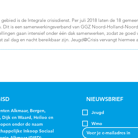
gebied is de Integrale crisisdienst. Per juli 2018 laten de 18 gem
sis. Dit is een samenwerkingsverband van GGZ Noord-Holland-Noord
llingen gaan intensief onder één dak samenwerken, zodat ze goed vi
nst zal dag en nacht bereikbaar zijn. Jeugd@Crisis vervangt hiermee 
ISD
NIEUWSBRIEF
ten Alkmaar, Bergen,
Jeugd
, Dijk en Waard, Heiloo en
Wmo
kopen onder de naam
appelijke Inkoop Sociaal
egio Alkmaar (GISD)