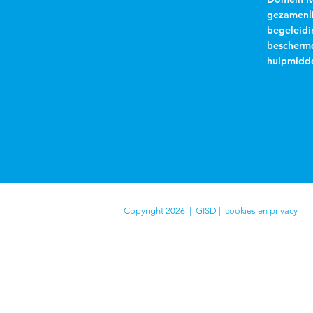
gezamenli
begeleidi
beschermd
hulpmidde
Copyright 2026 | GISD |
cookies en privacy