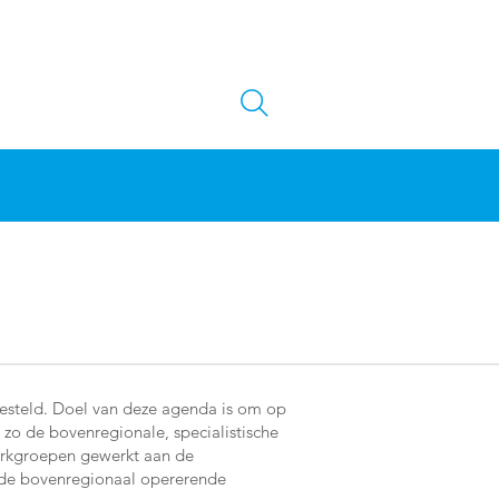
steld. Doel van deze agenda is om op
 zo de bovenregionale, specialistische
erkgroepen gewerkt aan de
 de bovenregionaal opererende