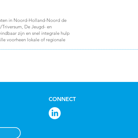
eenten in Noord-Holland-Noord de
/Triversum, De Jeugd- en
ndbaar zijn en snel integrale hulp
alle voorheen lokale of regionale
CONNECT