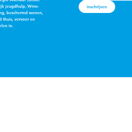
jk jeugdhulp, Wmo-
inschrijven
ng, beschermd wonen,
 thuis, vervoer en
len in.