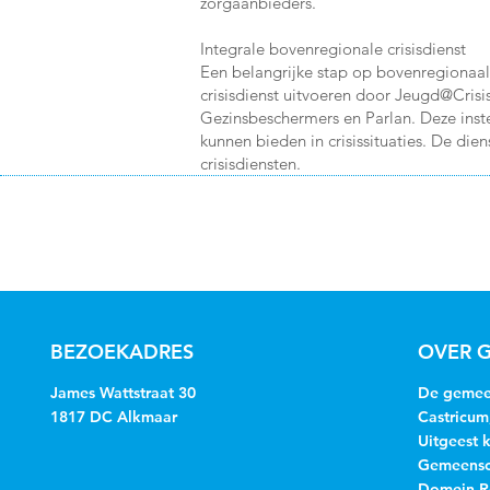
zorgaanbieders.
Integrale bovenregionale crisisdienst
Een belangrijke stap op bovenregionaal 
crisisdienst uitvoeren door Jeugd@Cri
Gezinsbeschermers en Parlan. Deze inste
kunnen bieden in crisissituaties. De die
crisisdiensten.
BEZOEKADRES
OVER G
James Wattstraat 30
De gemeen
1817 DC Alkmaar
Castricum
Uitgeest 
Gemeensch
Domein R