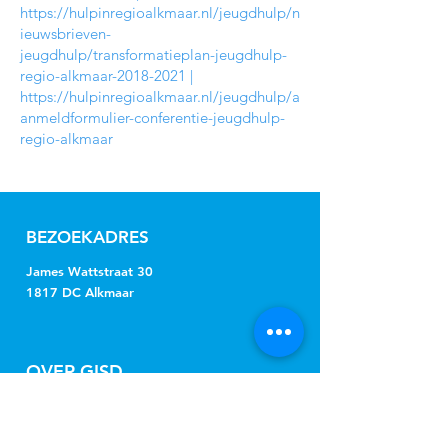
https://hulpinregioalkmaar.nl/jeugdhulp/n
ieuwsbrieven-
jeugdhulp/transformatieplan-jeugdhulp-
regio-alkmaar-2018-2021
|
https://hulpinregioalkmaar.nl/jeugdhulp/a
anmeldformulier-conferentie-jeugdhulp-
regio-alkmaar
BEZOEKADRES
James Wattstraat 30
1817 DC Alkmaar
OVER GISD
De gemeenten Alkmaar, Bergen,
Castricum, Dijk en Waard, Heiloo en