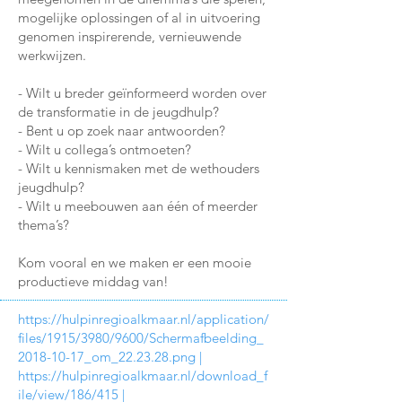
mogelijke oplossingen of al in uitvoering
genomen inspirerende, vernieuwende
werkwijzen.
- Wilt u breder geïnformeerd worden over
de transformatie in de jeugdhulp?
- Bent u op zoek naar antwoorden?
- Wilt u collega’s ontmoeten?
- Wilt u kennismaken met de wethouders
jeugdhulp?
- Wilt u meebouwen aan één of meerder
thema’s?
Kom vooral en we maken er een mooie
productieve middag van!
https://hulpinregioalkmaar.nl/application/
files/1915/3980/9600/Schermafbeelding_
2018-10-17_om_22.23.28.png
|
https://hulpinregioalkmaar.nl/download_f
ile/view/186/415
|