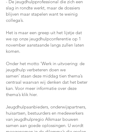
- De jeugdhulpprofessional die zich een
slag in rondte werkt, maar de dossiers
blijven maar stapelen want te weinig
collega’s.
Het is maar een greep uit het lijstje dat
we op onze jeugdhulpconferentie op 1
november aanstaande langs zullen laten
komen.
Onder het motto ‘Werk in uitvoering: de
jeugdhulp verbeteren doen we
samen’ staan deze middag tien thema’s
centraal waarvan wij denken dat het beter
kan. Voor meer informatie over deze
thema’s klik hier.
Jeugdhulpaanbieders, onderwijspartners,
huisartsen, bestuurders en medewerkers
van jeugdhulpregio Alkmaar bouwen
samen aan goede oplossingen. U wordt
meegenomen in de dilemma’s die spelen,