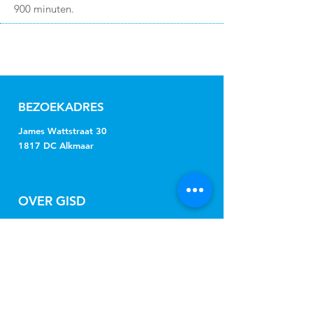
900 minuten.
BEZOEKADRES
James Wattstraat 30
1817 DC Alkmaar
OVER GISD
De gemeenten Alkmaar, Bergen,
Castricum, Dijk en Waard, Heiloo en
Uitgeest kopen onder de naam
Gemeenschappelijke Inkoop Sociaal
Domein Regio Alkmaar (GISD) gezamenlijk
jeugdhulp, Wmo-begeleiding, beschermd