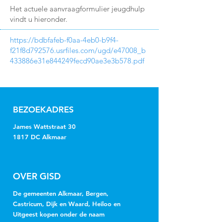
Het actuele aanvraagformulier jeugdhulp
vindt u hieronder.
https://bdbfafeb-f0aa-4eb0-b9f4-
f21f8d792576.usrfiles.com/ugd/e47008_b
433886e31e844249fecd90ae3e3b578.pdf
BEZOEKADRES
James Wattstraat 30
1817 DC Alkmaar
OVER GISD
De gemeenten Alkmaar, Bergen,
Castricum, Dijk en Waard, Heiloo en
Uitgeest kopen onder de naam