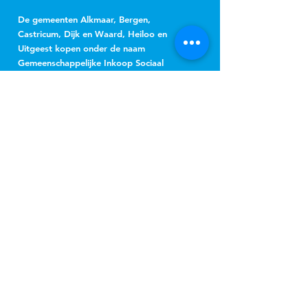
De gemeenten Alkmaar, Bergen,
Castricum, Dijk en Waard, Heiloo en
Uitgeest kopen onder de naam
Gemeenschappelijke Inkoop Sociaal
Domein Regio Alkmaar (GISD) gezamenlijk
jeugdhulp, Wmo-begeleiding, beschermd
wonen, beschermd thuis, vervoer en
hulpmiddelen in.
NIEUWSBRIEF
Jeugd
Wmo
inschrijven