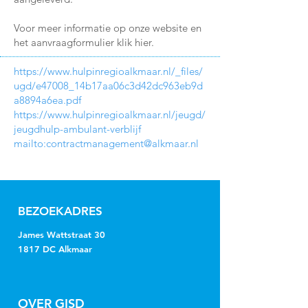
Voor meer informatie op onze website en
het aanvraagformulier klik hier.
https://www.hulpinregioalkmaar.nl/_files/
ugd/e47008_14b17aa06c3d42dc963eb9d
a8894a6ea.pdf
https://www.hulpinregioalkmaar.nl/jeugd/
jeugdhulp-ambulant-verblijf
mailto:
contractmanagement@alkmaar.nl
BEZOEKADRES
James Wattstraat 30
1817 DC Alkmaar
OVER GISD