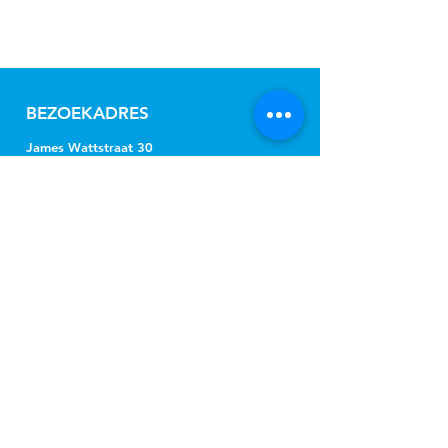
BEZOEKADRES
James Wattstraat 30
1817 DC Alkmaar
OVER GISD
De gemeenten Alkmaar, Bergen,
Castricum, Dijk en Waard, Heiloo en
Uitgeest kopen onder de naam
Gemeenschappelijke Inkoop Sociaal
Domein Regio Alkmaar (GISD) gezamenlijk
jeugdhulp, Wmo-begeleiding, beschermd
wonen, beschermd thuis, vervoer en
hulpmiddelen in.