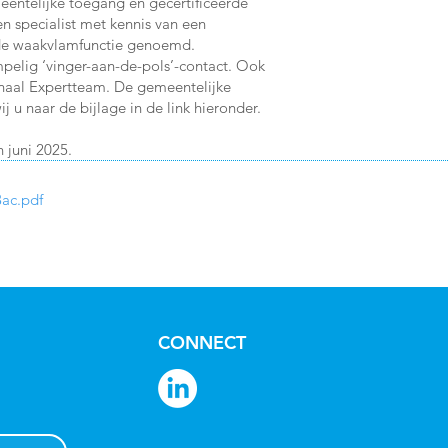
meentelijke toegang en gecertificeerde
en specialist met kennis van een
l de waakvlamfunctie genoemd.
mpelig ‘vinger-aan-de-pols’-contact. Ook
onaal Expertteam. De gemeentelijke
 u naar de bijlage in de link hieronder.
 juni 2025.
ac.pdf
CONNECT