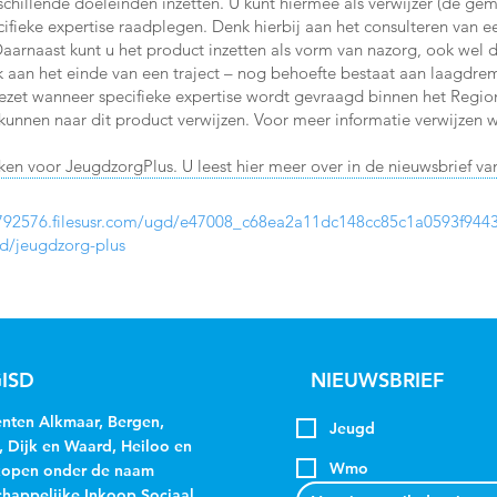
schillende doeleinden inzetten. U kunt hiermee als verwijzer (de ge
ifieke expertise raadplegen. Denk hierbij aan het consulteren van e
Daarnaast kunt u het product inzetten als vorm van nazorg, ook we
k aan het einde van een traject – nog behoefte bestaat aan laagdre
ezet wanneer specifieke expertise wordt gevraagd binnen het Regi
kunnen naar dit product verwijzen. Voor meer informatie verwijzen wij
ken voor JeugdzorgPlus. U leest hier meer over in de nieuwsbrief van
8d792576.filesusr.com/ugd/e47008_c68ea2a11dc148cc85c1a0593f9443
gd/jeugdzorg-plus
ISD
NIEUWSBRIEF
ten Alkmaar, Bergen,
Jeugd
, Dijk en Waard, Heiloo en
Wmo
kopen onder de naam
appelijke Inkoop Sociaal