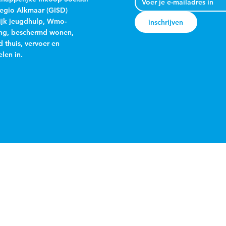
egio Alkmaar (GISD)
jk jeugdhulp, Wmo-
inschrijven
ng, beschermd wonen,
 thuis, vervoer en
len in.