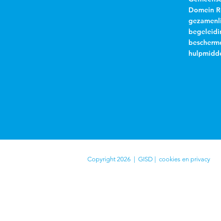
Domein R
gezamenli
begeleidi
beschermd
hulpmidde
Copyright 2026 | GISD |
cookies en privacy