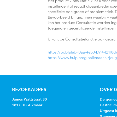
Het product Consultatie kunt u voor ver
instellingen) of jeugdhulpaanbieder spec
specifieke doelgroep of problematiek. 
Bijvoorbeeld bij gezinnen waarbij – vaa
kan het product Consultatie worden ing
toegang en gecertificeerde instellingen 
U kunt de Consultatiefunctie ook gebrui
https://bdbfafeb-f0aa-4eb0-b9f4-f21f
https://www.hulpinregioalkmaar.nl/jeu
BEZOEKADRES
OVER G
James Wattstraat 30
De gemeen
1817 DC Alkmaar
Castricum
Uitgeest 
Gemeensch