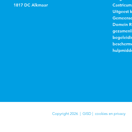
1817 DC Alkmaar
Castricum
Uitgeest 
Gemeensch
Domein R
gezamenli
begeleidi
beschermd
hulpmidde
Copyright 2026 | GISD |
cookies en privacy