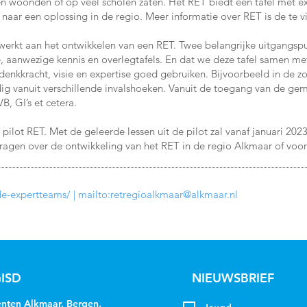
en woonden of op veel scholen zaten. Het RET biedt een tafel met e
ar een oplossing in de regio. Meer informatie over RET is de te vi
rkt aan het ontwikkelen van een RET. Twee belangrijke uitgangspunte
aanwezige kennis en overlegtafels. En dat we deze tafel samen met 
nkkracht, visie en expertise goed gebruiken. Bijvoorbeeld in de zo
g vanuit verschillende invalshoeken. Vanuit de toegang van de ge
, GI’s et cetera.
pilot RET. Met de geleerde lessen uit de pilot zal vanaf januari 202
vragen over de ontwikkeling van het RET in de regio Alkmaar of voor 
de-expertteams/
| mailto:
retregioalkmaar@alkmaar.nl
ISD
NIEUWSBRIEF
ten Alkmaar, Bergen,