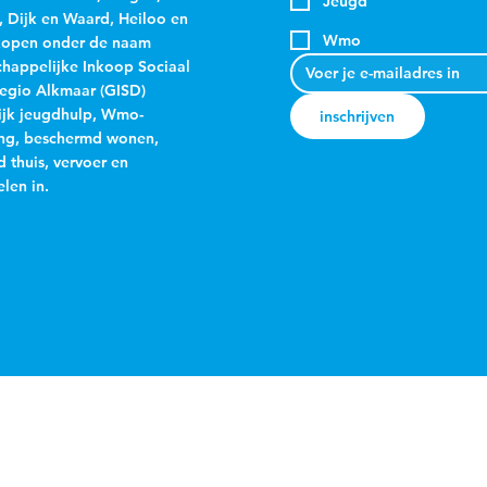
Jeugd
, Dijk en Waard, Heiloo en
Wmo
kopen onder de naam
appelijke Inkoop Sociaal
egio Alkmaar (GISD)
jk jeugdhulp, Wmo-
inschrijven
ng, beschermd wonen,
 thuis, vervoer en
len in.