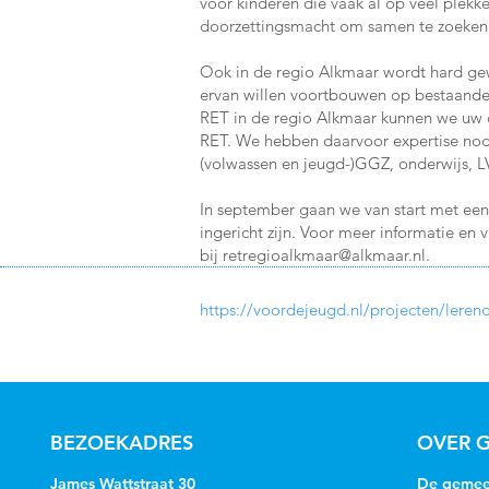
voor kinderen die vaak al op veel plekk
doorzettingsmacht om samen te zoeken na
Ook in de regio Alkmaar wordt hard gewe
ervan willen voortbouwen op bestaande, 
RET in de regio Alkmaar kunnen we uw de
RET. We hebben daarvoor expertise nodi
(volwassen en jeugd-)GGZ, onderwijs, LVB
In september gaan we van start met een 
ingericht zijn. Voor meer informatie en 
bij
retregioalkmaar@alkmaar.nl
.
https://voordejeugd.nl/projecten/leren
BEZOEKADRES
OVER G
James Wattstraat 30
De gemeen