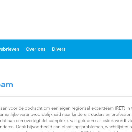
sbrieven
Over ons
Divers
eam
staan voor de opdracht om een eigen regionaal expertteam (RET) in
menlijke verantwoordelijkheid naar kinderen, ouders en profession
 dat aan een overlegtafel complexe, vastgelopen casuïstiek wordt v
inderen. Denk bijvoorbeeld aan plaatsingsproblemen, wachtlijsten 