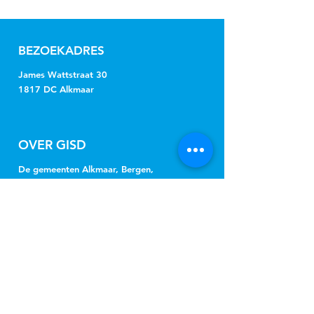
BEZOEKADRES
James Wattstraat 30
1817 DC Alkmaar
OVER GISD
De gemeenten Alkmaar, Bergen,
Castricum, Dijk en Waard, Heiloo en
Uitgeest kopen onder de naam
Gemeenschappelijke Inkoop Sociaal
Domein Regio Alkmaar (GISD) gezamenlijk
jeugdhulp, Wmo-begeleiding, beschermd
wonen, beschermd thuis, vervoer en
hulpmiddelen in.