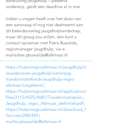
aansluiting jeugdhulp – passend
onderwijs, geldt een deadline al in mei.
Indien u vragen heeft over het doen van
een aanvraag of nog niet deelneemt aan
dit beleidsoverleg jeugdhulplandschap,
maar dit graag zou willen, dan kunt u
contact opnemen met Petra Buwalda,
regiomanager jeugdhulp, via e-
mailadres
pbuwalda@alkmaar.nl
.
https://hulpinregioalkmaar.nl/jeugdhulp/n
ieuwsbrieven-jeugdhulp/aanvraag-
transformatiefonds-jeugdhulp-regio-
alkmaar-toegekend
|
https://hulpinregioalkmaar.nl/application/
files/2115/4525/4681/Transformatieplan_
Jeugdhulp_regio_Alkmaar_definitief.pdf
|
https://hulpinregioalkmaar.nl/download_f
ile/view/240/444
|
mailto:
pbuwalda@alkmaar.nl