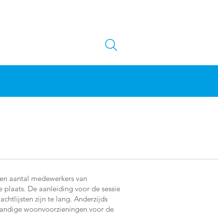
 een aantal medewerkers van
 plaats. De aanleiding voor de sessie
htlijsten zijn te lang. Anderzijds
standige woonvoorzieningen voor de