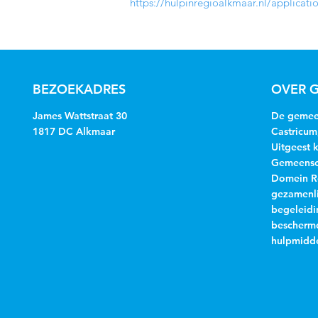
https://hulpinregioalkmaar.nl/applicati
BEZOEKADRES
OVER G
James Wattstraat 30
De gemeen
1817 DC Alkmaar
Castricum
Uitgeest 
Gemeensch
Domein R
gezamenli
begeleidi
beschermd
hulpmidde