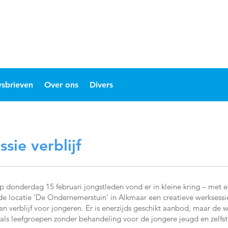
sbrieven
Over ons
Divers
sie verblijf
pgOp donderdag 15 februari jongstleden vond er in kleine kring – met
e locatie ‘De Ondernemerstuin’ in Alkmaar een creatieve werksessie
verblijf voor jongeren. Er is enerzijds geschikt aanbod, maar de wac
als leefgroepen zonder behandeling voor de jongere jeugd en zelf