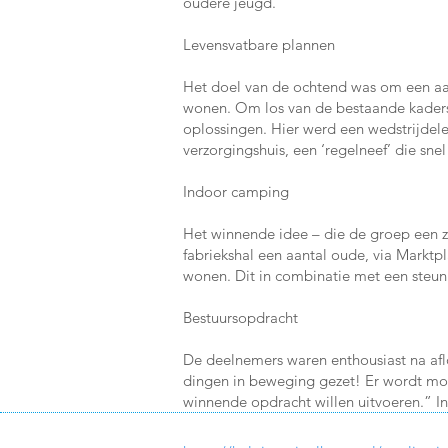
oudere jeugd.
Levensvatbare plannen
Het doel van de ochtend was om een aan
wonen. Om los van de bestaande kaders 
oplossingen. Hier werd een wedstrijdel
verzorgingshuis, een ‘regelneef’ die sn
Indoor camping
Het winnende idee – die de groep een z
fabriekshal een aantal oude, via Marktpl
wonen. Dit in combinatie met een steunp
Bestuursopdracht
De deelnemers waren enthousiast na af
dingen in beweging gezet! Er wordt mom
winnende opdracht willen uitvoeren.” In 