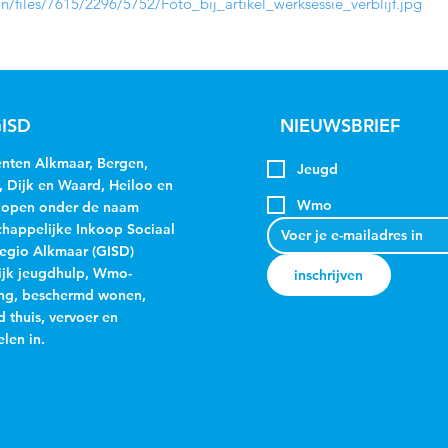
on/files/7615/2296/5752/Foto_bij_artikel_werksessie_verblijf.jpg
ISD
NIEUWSBRIEF
ten Alkmaar, Bergen,
Jeugd
, Dijk en Waard, Heiloo en
Wmo
kopen onder de naam
appelijke Inkoop Sociaal
egio Alkmaar (GISD)
jk jeugdhulp, Wmo-
inschrijven
ng, beschermd wonen,
 thuis, vervoer en
len in.