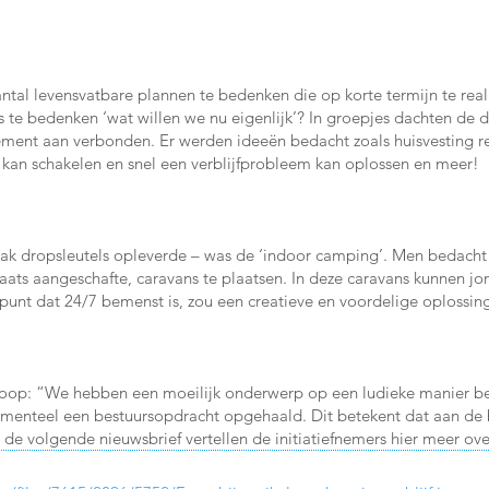
tal levensvatbare plannen te bedenken die op korte termijn te real
te bedenken ‘wat willen we nu eigenlijk’? In groepjes dachten de 
ement aan verbonden. Er werden ideeën bedacht zoals huisvesting re
el kan schakelen en snel een verblijfprobleem kan oplossen en meer!
ak dropsleutels opleverde – was de ‘indoor camping’. Men bedacht
aats aangeschafte, caravans te plaatsen. In deze caravans kunnen jo
unt dat 24/7 bemenst is, zou een creatieve en voordelige oplossing v
loop: “We hebben een moeilijk onderwerp op een ludieke manier b
enteel een bestuursopdracht opgehaald. Dit betekent dat aan de b
de volgende nieuwsbrief vertellen de initiatiefnemers hier meer ove