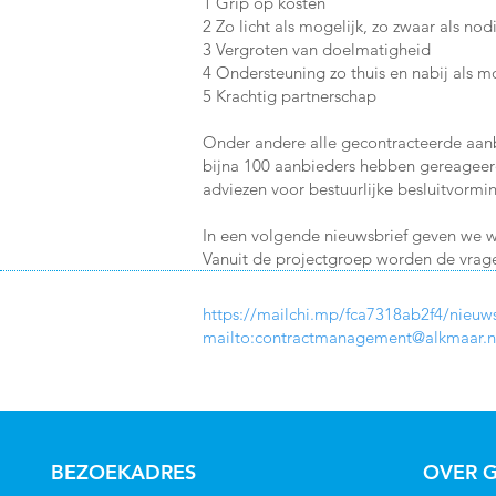
1 Grip op kosten
2 Zo licht als mogelijk, zo zwaar als no
3 Vergroten van doelmatigheid
4 Ondersteuning zo thuis en nabij als m
5 Krachtig partnerschap
Onder andere alle gecontracteerde aanb
bijna 100 aanbieders hebben gereageerd.
adviezen voor bestuurlijke besluitvormin
In een volgende nieuwsbrief geven we we
Vanuit de projectgroep worden de vra
https://mailchi.mp/fca7318ab2f4/nieu
mailto:
contractmanagement@alkmaar.n
BEZOEKADRES
OVER G