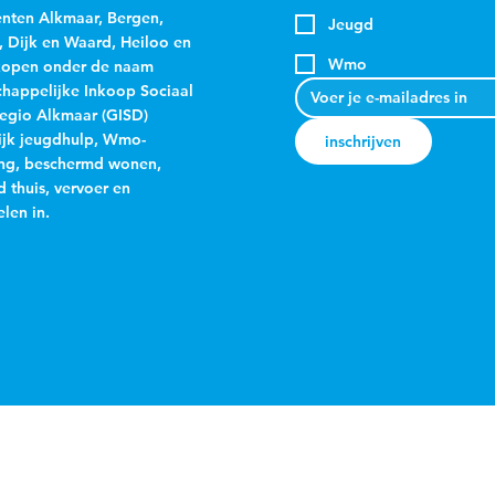
ten Alkmaar, Bergen,
Jeugd
, Dijk en Waard, Heiloo en
Wmo
kopen onder de naam
appelijke Inkoop Sociaal
egio Alkmaar (GISD)
jk jeugdhulp, Wmo-
inschrijven
ng, beschermd wonen,
 thuis, vervoer en
len in.