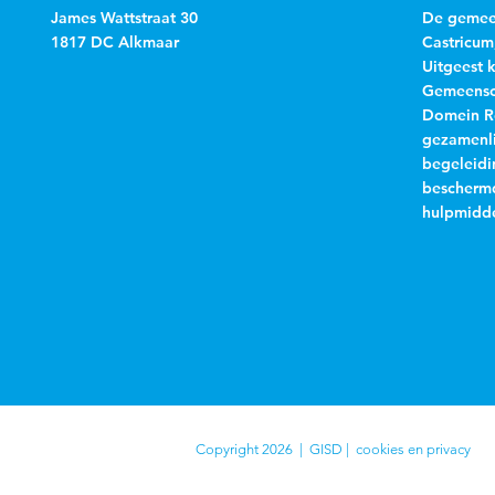
James Wattstraat 30
De gemeen
1817 DC Alkmaar
Castricum
Uitgeest 
Gemeensch
Domein R
gezamenli
begeleidi
beschermd
hulpmidde
Copyright 2026 | GISD |
cookies en privacy