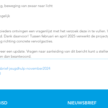
dig, beweging van zwaar naar licht
ogelijk
ieders ontvingen een vragenlijst met het verzoek deze in te vullen
 Dank daarvoor! Tussen februari en april 2025 verwerkt de projectg
g richting concrete vervolgacties.
er een update. Vragen naar aanleiding van dit bericht kunt u stelle
gen dan beantwoord.
wsbrief-jeugdhulp-november2024
l
ISD
NIEUWSBRIEF