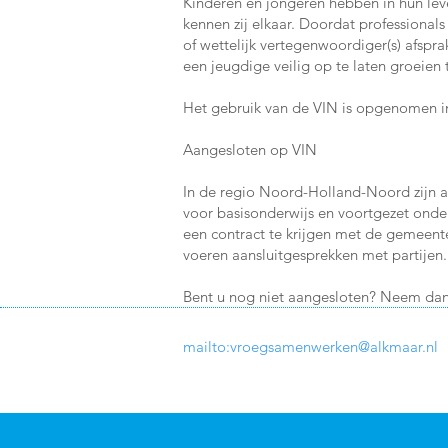
Kinderen en jongeren hebben in hun leve
kennen zij elkaar. Doordat professionals
of wettelijk vertegenwoordiger(s) afsp
een jeugdige veilig op te laten groeien 
Het gebruik van de VIN is opgenomen in
Aangesloten op VIN
In de regio Noord-Holland-Noord zijn al
voor basisonderwijs en voortgezet onde
een contract te krijgen met de gemeente
voeren aansluitgesprekken met partijen.
Bent u nog niet aangesloten? Neem dan
mailto:
vroegsamenwerken@alkmaar.nl