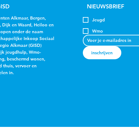
ISD
NIEUWSBRIEF
ten Alkmaar, Bergen,
Jeugd
, Dijk en Waard, Heiloo en
Wmo
kopen onder de naam
appelijke Inkoop Sociaal
egio Alkmaar (GISD)
jk jeugdhulp, Wmo-
inschrijven
ng, beschermd wonen,
 thuis, vervoer en
len in.