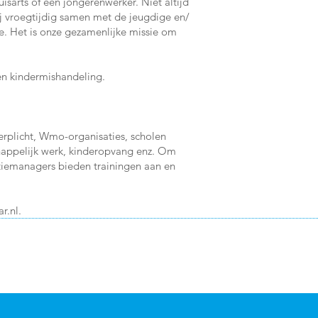
sarts of een jongerenwerker. Niet altijd
zij vroegtijdig samen met de jeugdige en/
e. Het is onze gezamenlijke missie om
en kindermishandeling.
erplicht, Wmo-organisaties, scholen
chappelijk werk, kinderopvang enz. Om
atiemanagers bieden trainingen aan en
r.nl
.