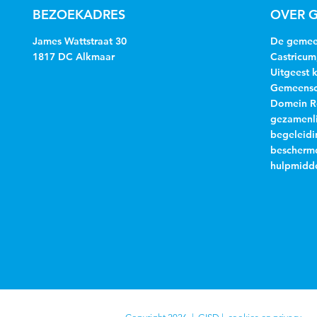
BEZOEKADRES
OVER G
James Wattstraat 30
De gemeen
1817 DC Alkmaar
Castricum
Uitgeest 
Gemeensch
Domein R
gezamenli
begeleidi
beschermd
hulpmidde