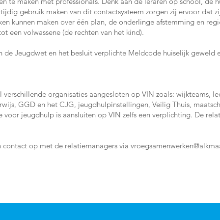
n te maken met professionals. Denk aan de leraren op school, de hui
 tijdig gebruik maken van dit contactsysteem zorgen zij ervoor dat 
raken kunnen maken over één plan, de onderlinge afstemming en regi
tot een volwassene (de rechten van het kind).
 de Jeugdwet en het besluit verplichte Meldcode huiselijk geweld 
 verschillende organisaties aangesloten op VIN zoals: wijkteams, le
rwijs, GGD en het CJG, jeugdhulpinstellingen, Veilig Thuis, maats
 voor jeugdhulp is aansluiten op VIN zelfs een verplichting. De rel
 contact op met de relatiemanagers via
vroegsamenwerken@alkmaa