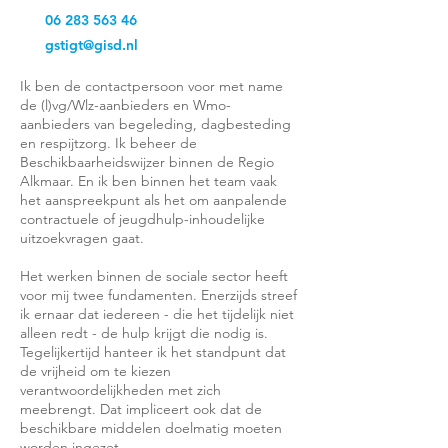
06 283 563 46
gstigt@gisd.nl
Ik ben de contactpersoon voor met name
de (l)vg/Wlz-aanbieders en Wmo-
aanbieders van begeleding, dagbesteding
en respijtzorg. Ik beheer de
Beschikbaarheidswijzer binnen de Regio
Alkmaar. En ik ben binnen het team vaak
het aanspreekpunt als het om aanpalende
contractuele of jeugdhulp-inhoudelijke
uitzoekvragen gaat.
Het werken binnen de sociale sector heeft
voor mij twee fundamenten. Enerzijds streef
ik ernaar dat iedereen - die het tijdelijk niet
alleen redt - de hulp krijgt die nodig is.
Tegelijkertijd hanteer ik het standpunt dat
de vrijheid om te kiezen
verantwoordelijkheden met zich
meebrengt. Dat impliceert ook dat de
beschikbare middelen doelmatig moeten
worden ingezet.