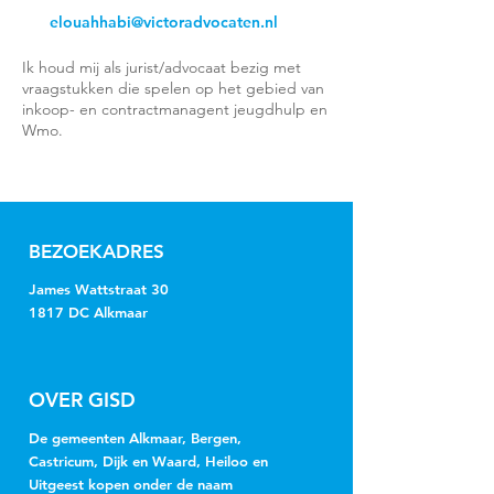
elouahhabi@victoradvocaten.nl
Ik houd mij als jurist/advocaat bezig met
vraagstukken die spelen op het gebied van
inkoop- en contractmanagent jeugdhulp en
Wmo.
BEZOEKADRES
James Wattstraat 30
1817 DC Alkmaar
OVER GISD
De gemeenten Alkmaar, Bergen,
Castricum, Dijk en Waard, Heiloo en
Uitgeest kopen onder de naam