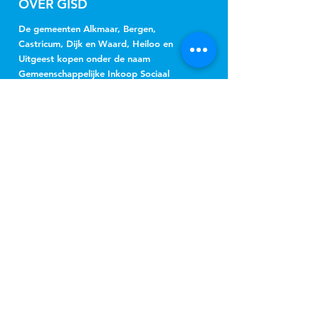
OVER GISD
De gemeenten Alkmaar, Bergen,
Castricum, Dijk en Waard, Heiloo en
Uitgeest kopen onder de naam
Gemeenschappelijke Inkoop Sociaal
Domein Regio Alkmaar (GISD) gezamenlijk
jeugdhulp, Wmo-begeleiding, beschermd
wonen, beschermd thuis, vervoer en
hulpmiddelen in.
NIEUWSBRIEF
Jeugd
Wmo
inschrijven