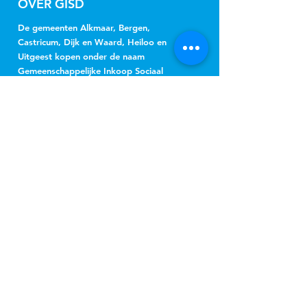
OVER GISD
De gemeenten Alkmaar, Bergen,
Castricum, Dijk en Waard, Heiloo en
Uitgeest kopen onder de naam
Gemeenschappelijke Inkoop Sociaal
Domein Regio Alkmaar (GISD) gezamenlijk
jeugdhulp, Wmo-begeleiding, beschermd
wonen, beschermd thuis, vervoer en
hulpmiddelen in.
NIEUWSBRIEF
Jeugd
Wmo
inschrijven