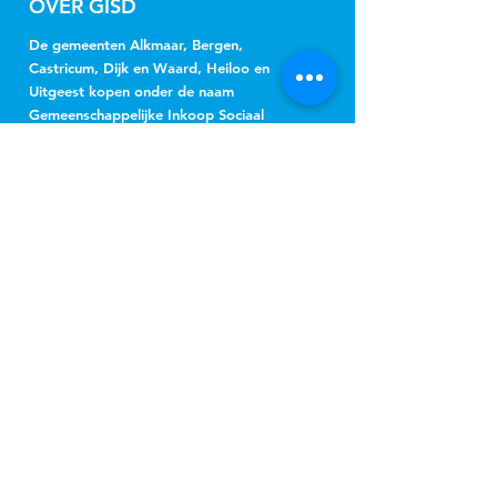
OVER GISD
De gemeenten Alkmaar, Bergen,
Castricum, Dijk en Waard, Heiloo en
Uitgeest kopen onder de naam
Gemeenschappelijke Inkoop Sociaal
Domein Regio Alkmaar (GISD) gezamenlijk
jeugdhulp, Wmo-begeleiding, beschermd
wonen, beschermd thuis, vervoer en
hulpmiddelen in.
NIEUWSBRIEF
Jeugd
Wmo
inschrijven