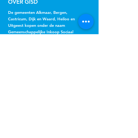
OVER GISD
De gemeenten Alkmaar, Bergen,
Castricum, Dijk en Waard, Heiloo en
Uitgeest kopen onder de naam
Gemeenschappelijke Inkoop Sociaal
Domein Regio Alkmaar (GISD) gezamenlijk
jeugdhulp, Wmo-begeleiding, beschermd
wonen, beschermd thuis, vervoer en
hulpmiddelen in.
NIEUWSBRIEF
Jeugd
Wmo
inschrijven