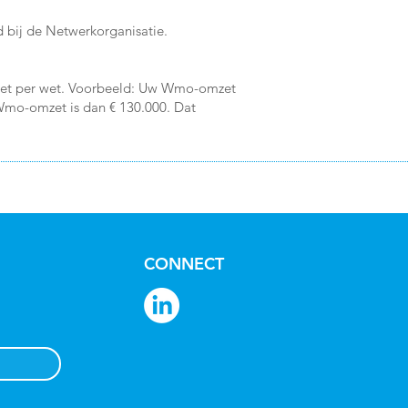
d bij de Netwerkorganisatie.
mzet per wet. Voorbeeld: Uw Wmo-omzet
 Wmo-omzet is dan € 130.000. Dat
CONNECT