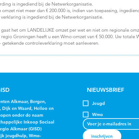
rding is ingediend bij de Netwerkorganisatie.
ke omzet niet meer dan € 200.000 is, indien van toepassing, ingedien
verklaring is ingediend bij de Netwerkorganisatie.
00 gaat het om LANDELIJKE omzet per wet en niet om regionale o
 de regio Groningen heeft u een Wmo-omzet van € 50.000. Uw totale
- getekende controleverklaring moet aanleveren.
ISD
NIEUWSBRIEF
ten Alkmaar, Bergen,
Jeugd
, Dijk en Waard, Heiloo en
Wmo
kopen onder de naam
appelijke Inkoop Sociaal
egio Alkmaar (GISD)
jk jeugdhulp, Wmo-
inschrijven