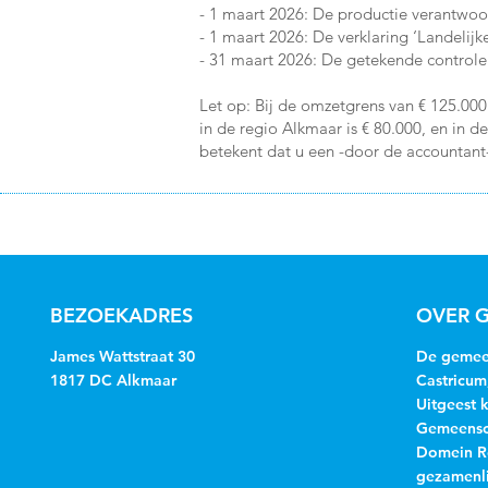
- 1 maart 2026: De productie verantwoo
- 1 maart 2026: De verklaring ‘Landelij
- 31 maart 2026: De getekende controle 
Let op: Bij de omzetgrens van € 125.0
in de regio Alkmaar is € 80.000, en in
betekent dat u een -door de accountant
BEZOEKADRES
OVER G
James Wattstraat 30
De gemeen
1817 DC Alkmaar
Castricum
Uitgeest 
Gemeensch
Domein R
gezamenli