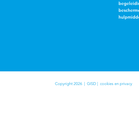
begeleidi
beschermd
hulpmidde
Copyright 2026 | GISD |
cookies en privacy