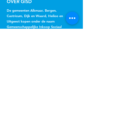
OVER GISD
De gemeenten Alkmaar, Bergen,
Castricum, Dijk en Waard, Heiloo en
Uitgeest kopen onder de naam
Gemeenschappelijke Inkoop Sociaal
Domein Regio Alkmaar (GISD) gezamenlijk
jeugdhulp, Wmo-begeleiding, beschermd
wonen, beschermd thuis, vervoer en
hulpmiddelen in.
NIEUWSBRIEF
Jeugd
Wmo
inschrijven