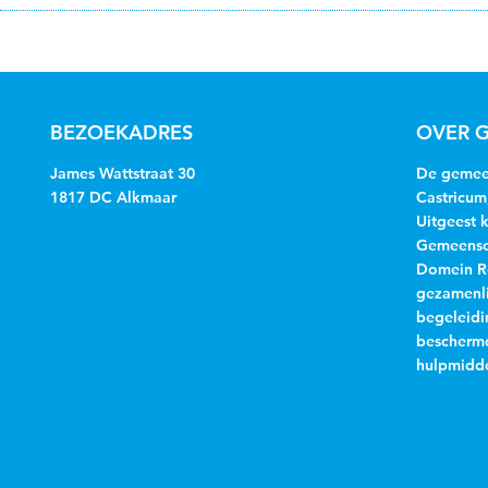
BEZOEKADRES
OVER G
James Wattstraat 30
De gemeen
1817 DC Alkmaar
Castricum
Uitgeest 
Gemeensch
Domein R
gezamenli
begeleidi
beschermd
hulpmidde