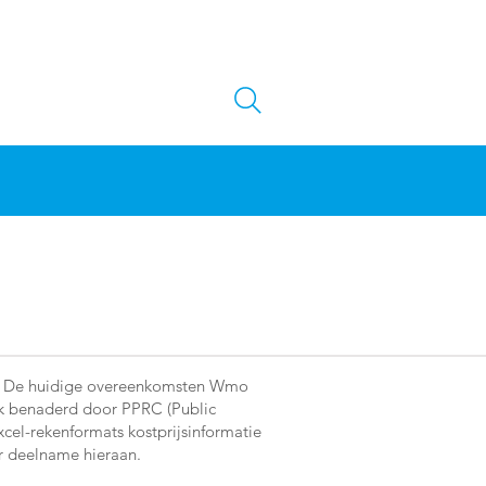
ang. De huidige overeenkomsten Wmo
k benaderd door PPRC (Public
el-rekenformats kostprijsinformatie
or deelname hieraan.