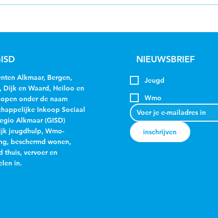
ISD
NIEUWSBRIEF
ten Alkmaar, Bergen,
Jeugd
, Dijk en Waard, Heiloo en
Wmo
kopen onder de naam
appelijke Inkoop Sociaal
egio Alkmaar (GISD)
jk jeugdhulp, Wmo-
inschrijven
ng, beschermd wonen,
 thuis, vervoer en
len in.