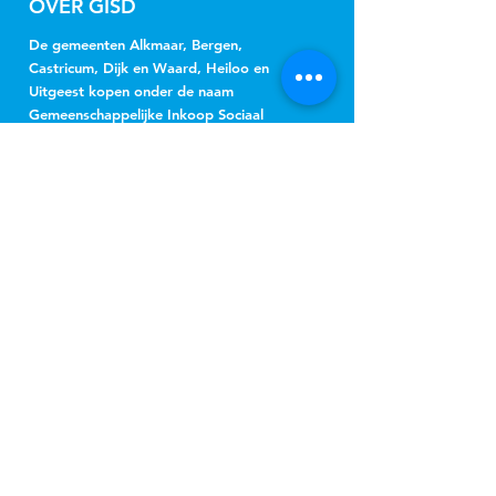
OVER GISD
De gemeenten Alkmaar, Bergen,
Castricum, Dijk en Waard, Heiloo en
Uitgeest kopen onder de naam
Gemeenschappelijke Inkoop Sociaal
Domein Regio Alkmaar (GISD) gezamenlijk
jeugdhulp, Wmo-begeleiding, beschermd
wonen, beschermd thuis, vervoer en
hulpmiddelen in.
NIEUWSBRIEF
Jeugd
Wmo
inschrijven