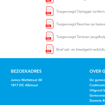
Toegevoegd Oplegger tariferin
Toegevoegd Reacties op bezwa
Toegevoegd Tarieven jeugdhulp
Brief zak- en kleedgeld verblijf
BEZOEKADRES
OVER G
James Wattstraat 30
De gemeen
1817 DC Alkmaar
Castricum
Uitgeest 
Gemeensch
Domein R