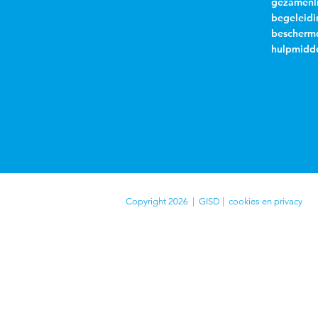
gezamenli
begeleidi
beschermd
hulpmidde
Copyright 2026 | GISD |
cookies en privacy