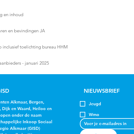
g en inhoud
ren en bevindingen JA
 inclusief toelichting bureau HHM
saanbieders - januari 2025
ISD
NIEUWSBRIEF
ten Alkmaar, Bergen,
Jeugd
, Dijk en Waard, Heiloo en
Wmo
kopen onder de naam
appelijke Inkoop Sociaal
egio Alkmaar (GISD)