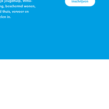
jk jeugdhulp, Wmo-
inschrijven
ng, beschermd wonen,
 thuis, vervoer en
len in.