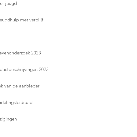
er jeugd
jeugdhulp met verblijf
rievenonderzoek 2023
oductbeschrijvingen 2023
ek van de aanbieder
ndelingsleidraad
jzigingen