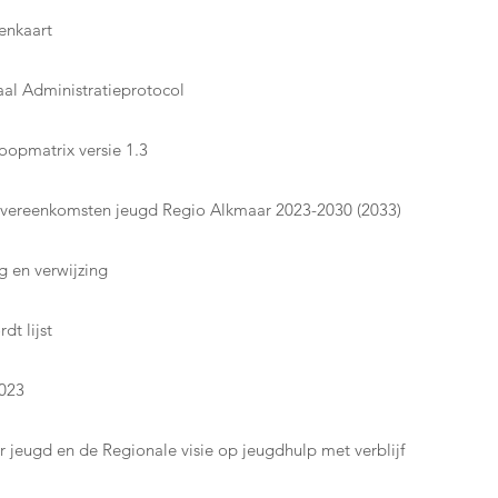
enkaart
aal Administratieprotocol
oopmatrix versie 1.3
 overeenkomsten jeugd Regio Alkmaar 2023-2030 (2033)
g en verwijzing
dt lijst
2023
 jeugd en de Regionale visie op jeugdhulp met verblijf