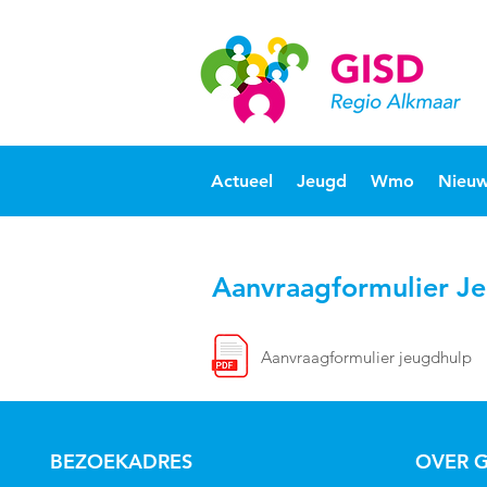
Actueel
Jeugd
Wmo
Nieuw
Aanvraagformulier J
Aanvraagformulier jeugdhulp
BEZOEKADRES
OVER G