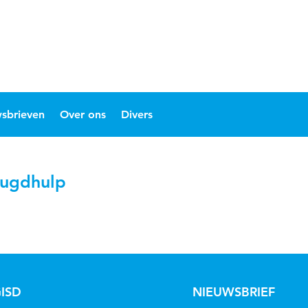
sbrieven
Over ons
Divers
eugdhulp
ISD
NIEUWSBRIEF