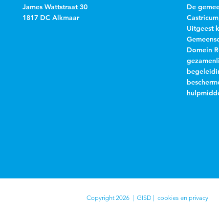
James Wattstraat 30
De gemeen
1817 DC Alkmaar
Castricum
Uitgeest 
Gemeensch
Domein R
gezamenli
begeleidi
beschermd
hulpmidde
Copyright 2026 | GISD |
cookies en privacy