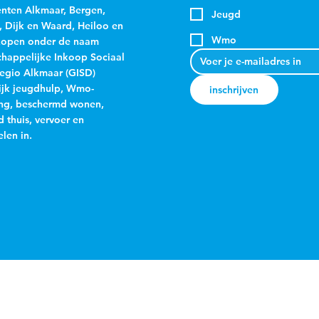
ten Alkmaar, Bergen,
Jeugd
, Dijk en Waard, Heiloo en
Wmo
kopen onder de naam
appelijke Inkoop Sociaal
egio Alkmaar (GISD)
jk jeugdhulp, Wmo-
inschrijven
ng, beschermd wonen,
 thuis, vervoer en
len in.