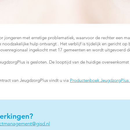
or jongeren met ernstige problematiek, waarvoor de rechter een ma
noodzakelijke hulp ontvangt . Het verblijf is tijdelijk en gericht 
s bovenregionaal ingekocht met 17 gemeenten en wordt uitgevoerd d
JeugdzorgPlus is gesloten. De looptijd van de huidige overeenkoms
ntract van JeugdzorgPlus vindt u via
Productenboek JeugdzorgPlus
erkingen?
actmanagement@gisd.nl