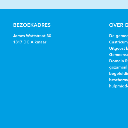
BEZOEKADRES
OVER G
James Wattstraat 30
De gemeen
1817 DC Alkmaar
Castricum
Uitgeest 
Gemeensch
Domein R
gezamenli
begeleidi
beschermd
hulpmidde