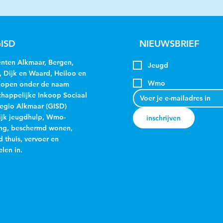
ISD
NIEUWSBRIEF
ten Alkmaar, Bergen,
Jeugd
, Dijk en Waard, Heiloo en
Wmo
kopen onder de naam
appelijke Inkoop Sociaal
egio Alkmaar (GISD)
jk jeugdhulp, Wmo-
inschrijven
ng, beschermd wonen,
 thuis, vervoer en
len in.